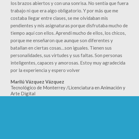
los brazos abiertos y con una sonrisa. No sentía que fuera
trabajo ni que era algo obligatorio. Y por más que me
costaba llegar entre clases, se me olvidaban mis
pendientes y mis asignaturas porque disfrutaba mucho de
tiempo aquí con ellos. Aprendí mucho de ellos, los chicos,
porque me enseñaron que aunque son diferentes y
batallan en ciertas cosas…son iguales. Tienen sus
personalidades, sus virtudes y sus faltas. Son personas
inteligentes, capaces y amorosas. Estoy muy agradecida
por la experiencia y espero volver
Marilú Vázquez Vázquez
Tecnológico de Monterrey /Licenciatura en Animación y
Arte Digital
Para mí, Carlos Javier Hasbun, la oportunidad de ayudar
en RETOS ha sido muy significativa, he tenido la
oportunidad de conocer y conocer a gente