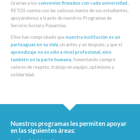
Gracias a los
convenios firmados con cada universidad
,
RETOS cuenta con las valiosas manos de sus estudiantes,
apoyándonos a través de nuestros Programas de
Servicio Social y Pasantías.
Ellos han comprobado que
nuestra institución es un
parteaguas en su vida
, un antes y un después, y que el
aprendizaje no es sólo a nivel profesional, sino
también en la parte humana
, fomentando siempre
valores de respeto, trabajo en equipo, optimismo y
solidaridad.
Nuestros programas les permiten apoyar
en las siguientes áreas: