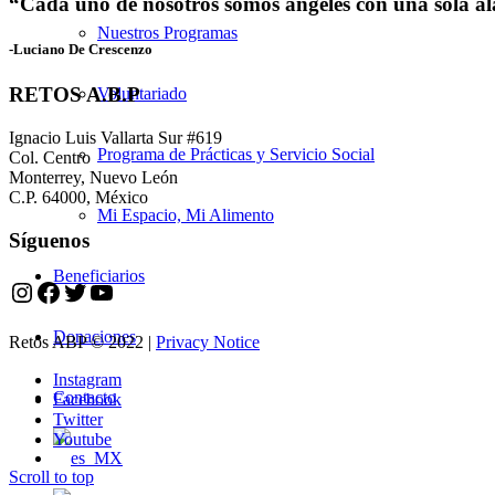
“Cada uno de nosotros somos ángeles con una sola al
Nuestros Programas
-Luciano De Crescenzo
RETOS A.B.P
Voluntariado
Ignacio Luis Vallarta Sur #619
Programa de Prácticas y Servicio Social
Col. Centro
Monterrey, Nuevo León
C.P. 64000, México
Mi Espacio, Mi Alimento
Síguenos
Beneficiarios
Instagram
Facebook
Twitter
YouTube
Donaciones
Retos ABP © 2022 |
Privacy Notice
Instagram
Contacto
Facebook
Twitter
Youtube
Scroll to top