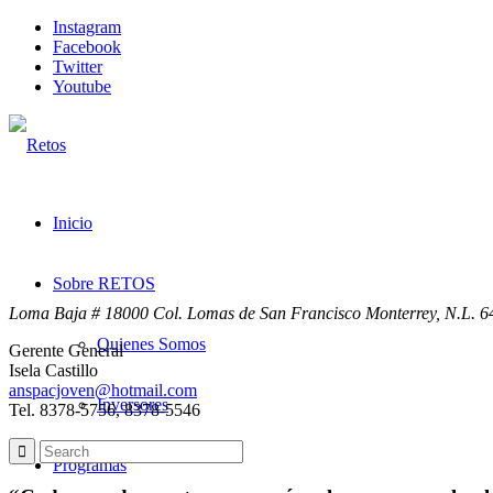
Instagram
Facebook
Twitter
Youtube
Inicio
Sobre RETOS
Loma Baja # 18000 Col. Lomas de San Francisco Monterrey, N.L. 
Quienes Somos
Gerente General
Isela Castillo
anspacjoven@hotmail.com
Inversores
Tel. 8378-5756, 8378-5546
Programas