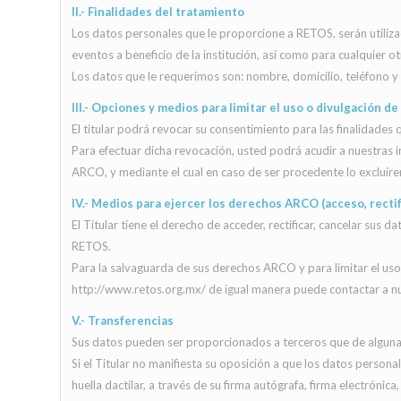
II.- Finalidades del tratamiento
Los datos personales que le proporcione a RETOS, serán utilizad
eventos a beneficio de la institución, así como para cualquier 
Los datos que le requerimos son: nombre, domicilio, teléfono y 
III.- Opciones y medios para limitar el uso o divulgación d
El titular podrá revocar su consentimiento para las finalidades 
Para efectuar dicha revocación, usted podrá acudir a nuestras 
ARCO, y mediante el cual en caso de ser procedente lo exclui
IV.- Medios para ejercer los derechos ARCO (acceso, rectif
El Titular tiene el derecho de acceder, rectificar, cancelar su
RETOS.
Para la salvaguarda de sus derechos ARCO y para limitar el uso 
http://www.retos.org.mx/ de igual manera puede contactar a nu
V.- Transferencias
Sus datos pueden ser proporcionados a terceros que de alguna 
Si el Titular no manifiesta su oposición a que los datos persona
huella dactilar, a través de su firma autógrafa, firma electrónic