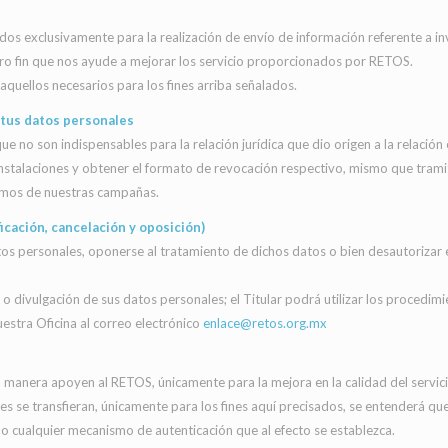
os exclusivamente para la realización de envío de información referente a inv
otro fin que nos ayude a mejorar los servicio proporcionados por RETOS.
aquellos necesarios para los fines arriba señalados.
e tus datos personales
que no son indispensables para la relación jurídica que dio origen a la relaci
instalaciones y obtener el formato de revocación respectivo, mismo que tram
remos de nuestras campañas.
icación, cancelación y oposición)
s datos personales, oponerse al tratamiento de dichos datos o bien desautoriza
o divulgación de sus datos personales; el Titular podrá utilizar los procedim
estra Oficina al correo electrónico
enlace@retos.org.mx
manera apoyen al RETOS, únicamente para la mejora en la calidad del servici
les se transfieran, únicamente para los fines aquí precisados, se entenderá qu
a, o cualquier mecanismo de autenticación que al efecto se establezca.