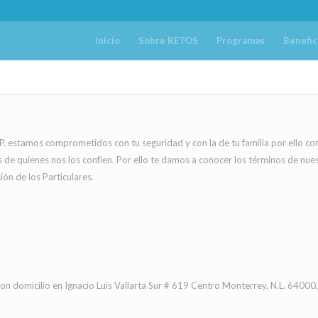
Inicio
Sobre RETOS
Programas
Benefic
.B.P. estamos comprometidos con tu seguridad y con la de tu familia por ello 
s de quienes nos los confíen. Por ello te damos a conocer los términos de nue
ón de los Particulares.
 con domicilio en Ignacio Luis Vallarta Sur # 619 Centro Monterrey, N.L. 6400